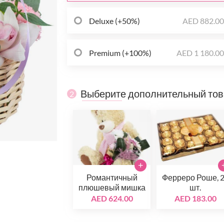
Deluxe (+50%)
AED 882.0
Premium (+100%)
AED 1 180.0
Выберите дополнительный то
2
+
Романтичный
Ферреро Роше, 
плюшевый мишка
шт.
AED 624.00
AED 183.00