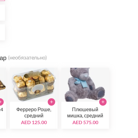
0
0
вар
(необязательно)
+
+
+
24
Ферреро Роше,
Плюшевый
средний
мишка, средний
AED 125.00
AED 575.00