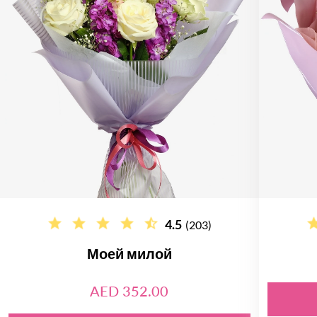
4.5
(203)
Моей милой
AED 352.00