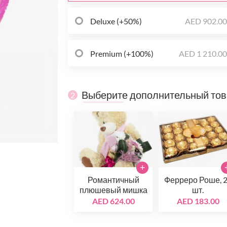
Deluxe (+50%)
AED 902.0
Premium (+100%)
AED 1 210.0
Выберите дополнительный то
2
+
Романтичный
Ферреро Роше, 
плюшевый мишка
шт.
AED 624.00
AED 183.00