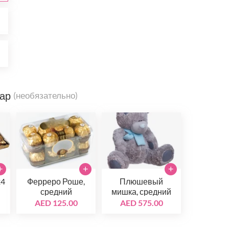
0
0
вар
(необязательно)
+
+
+
24
Ферреро Роше,
Плюшевый
средний
мишка, средний
AED 125.00
AED 575.00