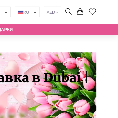
RU
AED
ДАРКИ
вка в Dubai |