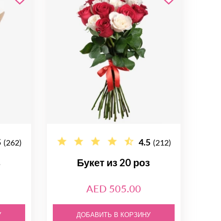
5
4.5
(262)
(212)
з
Букет из 20 роз
AED 505.00
У
ДОБАВИТЬ В КОРЗИНУ