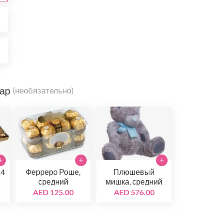
0
0
вар
(необязательно)
+
+
+
24
Ферреро Роше,
Плюшевый
средний
мишка, средний
AED 125.00
AED 576.00