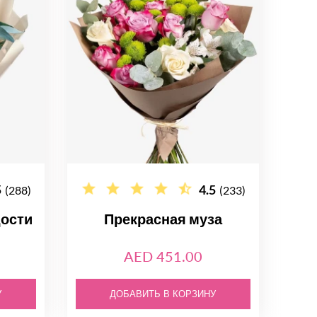
5
4.5
(288)
(233)
дости
Прекрасная муза
AED 451.00
У
ДОБАВИТЬ В КОРЗИНУ