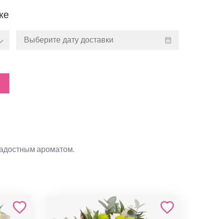
ке
ладостным ароматом.