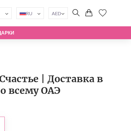
RU
AED
ДАРКИ
частье | Доставка в
по всему ОАЭ