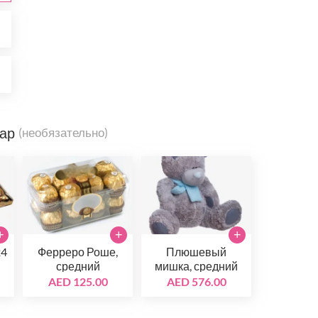
0
0
вар
(необязательно)
+
+
+
24
Ферреро Роше,
Плюшевый
средний
мишка, средний
AED 125.00
AED 576.00