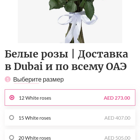
Белые розы | Доставка
в Dubai и по всему ОАЭ
Выберите размер
1
12 White roses
AED 273.00
15 White roses
AED 407.00
20 White roses
AED 505.00