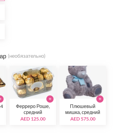
0
0
вар
(необязательно)
+
+
+
24
Ферреро Роше,
Плюшевый
средний
мишка, средний
AED 125.00
AED 575.00